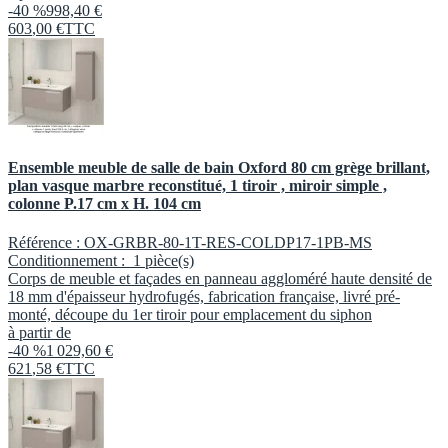
-40 %
998,40 €
603
,
00
€
TTC
Ensemble meuble de salle de bain Oxford 80 cm grège brillant,
plan vasque marbre reconstitué, 1 tiroir , miroir simple ,
colonne P.17 cm x H. 104 cm
Référence :
OX-GRBR-80-1T-RES-COLDP17-1PB-MS
Conditionnement :
1 pièce(s)
Corps de meuble et façades en panneau aggloméré haute densité de
18 mm d'épaisseur hydrofugés, fabrication française, livré pré-
monté, découpe du 1er tiroir pour emplacement du siphon
à partir de
-40 %
1 029,60 €
621
,
58
€
TTC