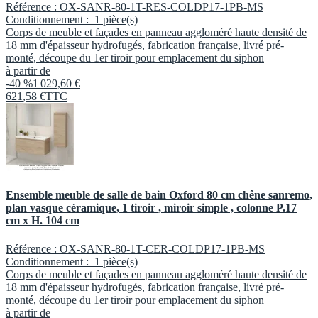
Référence :
OX-SANR-80-1T-RES-COLDP17-1PB-MS
Conditionnement :
1 pièce(s)
Corps de meuble et façades en panneau aggloméré haute densité de
18 mm d'épaisseur hydrofugés, fabrication française, livré pré-
monté, découpe du 1er tiroir pour emplacement du siphon
à partir de
-40 %
1 029,60 €
621
,
58
€
TTC
Ensemble meuble de salle de bain Oxford 80 cm chêne sanremo,
plan vasque céramique, 1 tiroir , miroir simple , colonne P.17
cm x H. 104 cm
Référence :
OX-SANR-80-1T-CER-COLDP17-1PB-MS
Conditionnement :
1 pièce(s)
Corps de meuble et façades en panneau aggloméré haute densité de
18 mm d'épaisseur hydrofugés, fabrication française, livré pré-
monté, découpe du 1er tiroir pour emplacement du siphon
à partir de