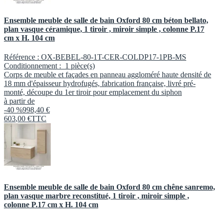
Ensemble meuble de salle de bain Oxford 80 cm béton bellato,
plan vasque céramique, 1 tiroir , miroir simple , colonne P.17
cm x H. 104 cm
Référence :
OX-BEBEL-80-1T-CER-COLDP17-1PB-MS
Conditionnement :
1 pièce(s)
Corps de meuble et façades en panneau aggloméré haute densité de
18 mm d'épaisseur hydrofugés, fabrication française, livré pré-
monté, découpe du 1er tiroir pour emplacement du siphon
à partir de
-40 %
998,40 €
603
,
00
€
TTC
Ensemble meuble de salle de bain Oxford 80 cm chêne sanremo,
plan vasque marbre reconstitué, 1 tiroir , miroir simple ,
colonne P.17 cm x H. 104 cm