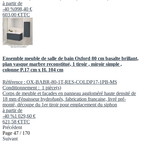
à partir de
-40 %
998,40 €
603
,
00
€
TTC
Ensemble meuble de salle de bain Oxford 80 cm basalte brillant,
plan vasque marbre reconstitué, 1 tiroir , miroir simple ,
colonne P.17 cm x H. 104 cm
Référence :
OX-BABR-80-1T-RES-COLDP17-1PB-MS
Conditionnement :
1 pièce(s)
Corps de meuble et façades en panneau aggloméré haute densité de
18 mm d'épaisseur hydrofugés, fabrication française, livré pré-
monté, découpe du 1er tiroir pour emplacement du siphon
à partir de
-40 %
1 029,60 €
621
,
58
€
TTC
Précédent
Page 47 / 170
Suivant