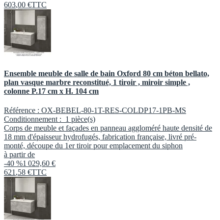
603
,
00
€
TTC
Ensemble meuble de salle de bain Oxford 80 cm béton bellato,
plan vasque marbre reconstitué, 1 tiroir , miroir simple ,
colonne P.17 cm x H. 104 cm
Référence :
OX-BEBEL-80-1T-RES-COLDP17-1PB-MS
Conditionnement :
1 pièce(s)
Corps de meuble et façades en panneau aggloméré haute densité de
18 mm d'épaisseur hydrofugés, fabrication française, livré pré-
monté, découpe du 1er tiroir pour emplacement du siphon
à partir de
-40 %
1 029,60 €
621
,
58
€
TTC