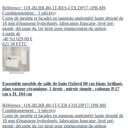
Référence :
OX-BLBR-80-1T-RES-COLDP17-1PB-MS
Conditionnement :
1 pièce(s)
Corps de meuble et façades en panneau aggloméré haute densité de
18 mm d'épaisseur hydrofugés, fabrication française, livré pré-
monté, découpe du 1er tiroir pour emplacement du siphon
à partir de
-40 %
1 029,60 €
621
,
58
€
TTC
Ensemble meuble de salle de bain Oxford 80 cm blanc brillant,
plan vasque céramique, 1 tiroir , miroir simple , colonne P.17
cm x H. 104 cm
Référence :
OX-BLBR-80-1T-CER-COLDP17-1PB-MS
Conditionnement :
1 pièce(s)
Corps de meuble et façades en panneau aggloméré haute densité de
18 mm d'épaisseur hydrofugés, fabrication française, livré pré-
monté, découpe du 1er tiroir pour emplacement du siphon