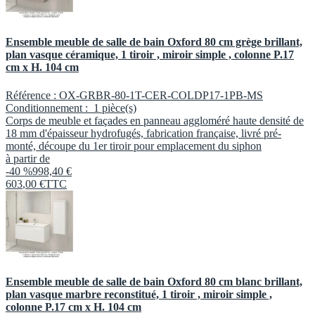
Ensemble meuble de salle de bain Oxford 80 cm grège brillant,
plan vasque céramique, 1 tiroir , miroir simple , colonne P.17
cm x H. 104 cm
Référence :
OX-GRBR-80-1T-CER-COLDP17-1PB-MS
Conditionnement :
1 pièce(s)
Corps de meuble et façades en panneau aggloméré haute densité de
18 mm d'épaisseur hydrofugés, fabrication française, livré pré-
monté, découpe du 1er tiroir pour emplacement du siphon
à partir de
-40 %
998,40 €
603
,
00
€
TTC
Ensemble meuble de salle de bain Oxford 80 cm blanc brillant,
plan vasque marbre reconstitué, 1 tiroir , miroir simple ,
colonne P.17 cm x H. 104 cm