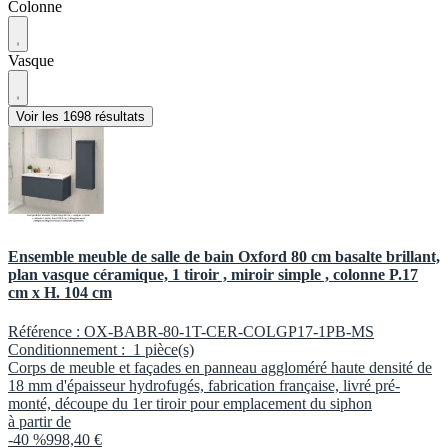
Colonne
Vasque
Voir les 1698 résultats
Ensemble meuble de salle de bain Oxford 80 cm basalte brillant,
plan vasque céramique, 1 tiroir , miroir simple , colonne P.17
cm x H. 104 cm
Référence :
OX-BABR-80-1T-CER-COLGP17-1PB-MS
Conditionnement :
1 pièce(s)
Corps de meuble et façades en panneau aggloméré haute densité de
18 mm d'épaisseur hydrofugés, fabrication française, livré pré-
monté, découpe du 1er tiroir pour emplacement du siphon
à partir de
-40 %
998,40 €