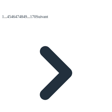
1
...
45
46
47
48
49
...
170
Suivant