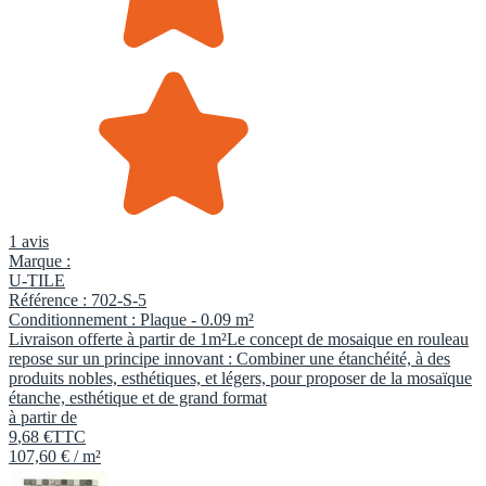
1 avis
Marque :
U-TILE
Référence :
702-S-5
Conditionnement :
Plaque -
0.09 m²
Livraison offerte à partir de 1m²Le concept de mosaique en rouleau
repose sur un principe innovant : Combiner une étanchéité, à des
produits nobles, esthétiques, et légers, pour proposer de la mosaïque
étanche, esthétique et de grand format
à partir de
9
,
68
€
TTC
107,60 € / m²