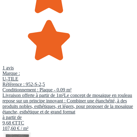
1 avis
Marque :
U-TILE
Référence :
952-S-2,5
Conditionnement :
Plaque -
0.09 m²
Livraison offerte à partir de 1m²Le concept de mosaique en rouleau
repose sur un principe innovant : Combiner une étanchéité, à des
produits nobles, esthétiques, et légers, pour proposer de la mosaïque
étanche, esthétique et de grand format
à partir de
9
,
68
€
TTC
107,60 € / m²