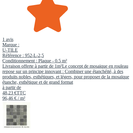
1 avis
Marque :
U-TILE
Référence :
952-L-2,5
Conditionnement :
Plaque -
0.5 m²
Livraison offerte à partir de 1m²Le concept de mosaique en rouleau
repose sur un principe innovant : Combiner une étanchéité, à des
produits nobles, esthétiques, et légers, pour proposer de la mosaïque
étanche, esthétique et de grand format
à partir de
48
,
23
€
TTC
96,46 € / m²