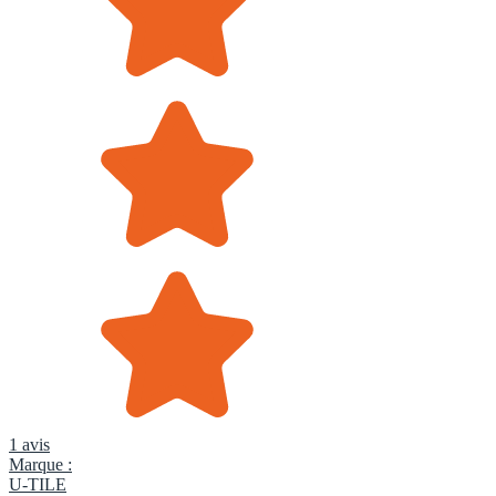
1 avis
Marque :
U-TILE