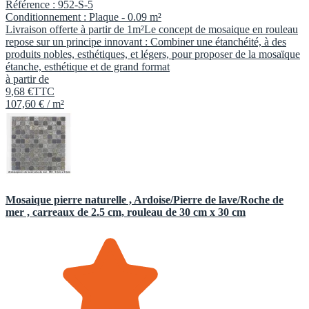
Référence :
952-S-5
Conditionnement :
Plaque -
0.09 m²
Livraison offerte à partir de 1m²Le concept de mosaique en rouleau
repose sur un principe innovant : Combiner une étanchéité, à des
produits nobles, esthétiques, et légers, pour proposer de la mosaïque
étanche, esthétique et de grand format
à partir de
9
,
68
€
TTC
107,60 € / m²
Mosaique pierre naturelle , Ardoise/Pierre de lave/Roche de
mer , carreaux de 2.5 cm, rouleau de 30 cm x 30 cm