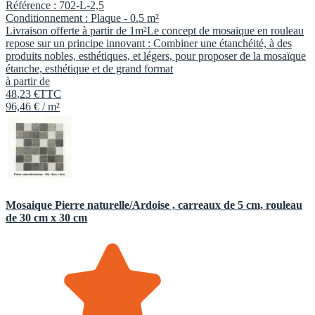
Référence :
702-L-2,5
Conditionnement :
Plaque -
0.5 m²
Livraison offerte à partir de 1m²Le concept de mosaique en rouleau
repose sur un principe innovant : Combiner une étanchéité, à des
produits nobles, esthétiques, et légers, pour proposer de la mosaïque
étanche, esthétique et de grand format
à partir de
48
,
23
€
TTC
96,46 € / m²
Mosaique Pierre naturelle/Ardoise , carreaux de 5 cm, rouleau
de 30 cm x 30 cm