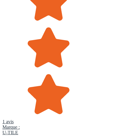
1 avis
Marque :
U-TILE