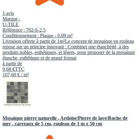
1 avis
Marque :
U-TILE
Référence :
702-S-2,5
Conditionnement :
Plaque -
0.09 m²
Livraison offerte à partir de 1m²Le concept de mosaique en rouleau
repose sur un principe innovant : Combiner une étanchéité, à des
produits nobles, esthétiques, et légers, pour proposer de la mosaïque
étanche, esthétique et de grand format
à partir de
9
,
68
€
TTC
107,60 € / m²
Mosaique pierre naturelle , Ardoise/Pierre de lave/Roche de
mer , carreaux de 5 cm, rouleau de 1 m x 50 cm